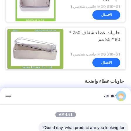
$1~$10 MOQ:حاسب شخصي 1
الاتصال
حاويات غطاء شفاف 250 *
80 * 85 مم
$1~$10 MOQ:حاسب شخصي 1
الاتصال
حاويات غطاء واضحة
حاويات بلاستيكية مختومة 263 * 182 * 60 مم Ip65 بغطاء شفاف
annie
263 * 182 * 125 مم عضلات المعدة حاويات غطاء شفاف مقاوم للماء
4:51 AM
صندوق تقاطع ثنائي الفينيل متعدد الكلور 280 * 190 * 130mm Ip65
نسيج غطاء واضح
Good day, what product are you looking for?