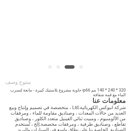
PRIVACY
POLICY
منتوج وصف
320 * 240 * 140 مم ip66 حاوية مشروع بلاستيك كبيرة - مانعة لتسرب
الماء مع قمة شفافة
معلومات عنا
شركة انبوكس الكهربائية.Ltd ، متخصصة في تصميم وإنتاج وبيع
العديد من حالات المعدات ، وصناديق مقاومة للماء ، ومرفقات
من الألومنيوم ، ومبيت ثنائي الفينيل متعدد الكلور ، وصناديق
تقاطع ، وصناديق طرفية ، ومرفقات مخصصة.إلخ ، تُستخدم
الصناديق الخاصة بنا على نطاق واسع في السيارات والبريد