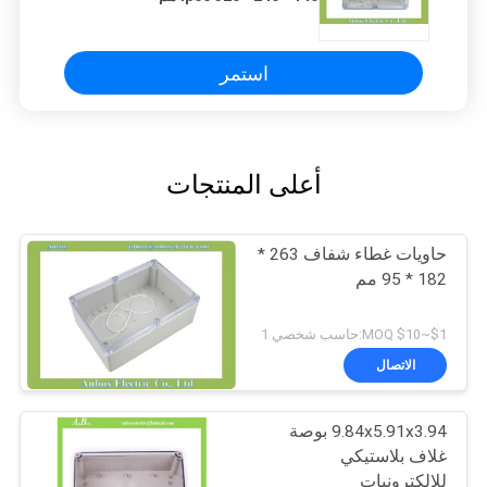
استمر
أعلى المنتجات
حاويات غطاء شفاف 263 *
182 * 95 مم
$1~$10 MOQ:حاسب شخصي 1
الاتصال
9.84x5.91x3.94 بوصة
غلاف بلاستيكي
للإلكترونيات