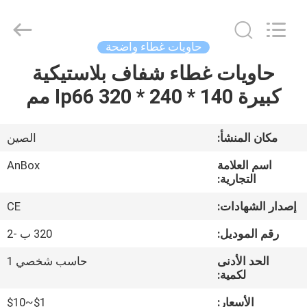
2026
Anbox
Electric
Co.
Ltd,.
حاويات غطاء واضحة
All
Rights
Reserved.
حاويات غطاء شفاف بلاستيكية
منزل،
كبيرة Ip66 320 * 240 * 140 مم
بيت
منتجات
مكان المنشأ:
الصين
اسم العلامة
AnBox
معلومات
التجارية:
عنا
إصدار الشهادات:
CE
رقم الموديل:
320 ب -2
جولة
الحد الأدنى
حاسب شخصي 1
في
لكمية:
المعمل
الأسعار:
$1~$10