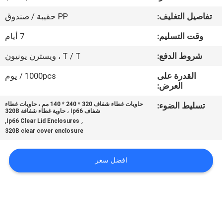
تفاصيل التغليف:
PP حقيبة / صندوق
مراقبة
وقت التسليم:
7 أيام
الجودة
شروط الدفع:
T / T ، ويسترن يونيون
اتصل
القدرة على
1000pcs / يوم
العرض:
بنا
تسليط الضوء:
حاويات غطاء شفاف 320 * 240 * 140 مم ، حاويات غطاء
شفاف Ip66 ، حاوية غطاء شفافة 320B
اطلب
,
,
Ip66 Clear Lid Enclosures
320B clear cover enclosure
اقتباس
افضل سعر
SHOPPING ONLINE
خريطة
الموقع