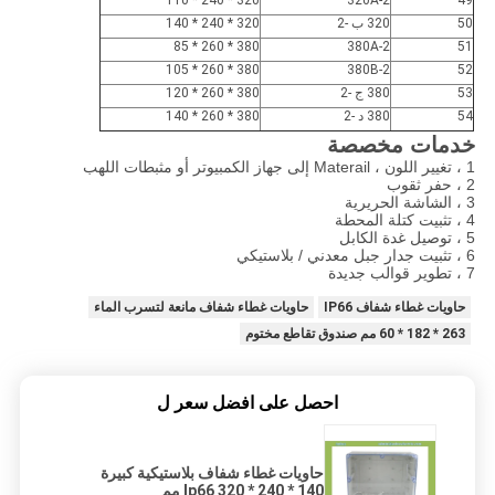
320 * 240 * 110
320A-2
49
50
320 ب -2
320 * 240 * 140
380 * 260 * 85
380A-2
51
380 * 260 * 105
380B-2
52
53
380 ج -2
380 * 260 * 120
54
380 د -2
380 * 260 * 140
خدمات مخصصة
1 ، تغيير اللون ، Materail إلى جهاز الكمبيوتر أو مثبطات اللهب
2 ، حفر ثقوب
3 ، الشاشة الحريرية
4 ، تثبيت كتلة المحطة
5 ، توصيل غدة الكابل
6 ، تثبيت جدار جبل معدني / بلاستيكي
7 ، تطوير قوالب جديدة
حاويات غطاء شفاف IP66
حاويات غطاء شفاف مانعة لتسرب الماء
263 * 182 * 60 مم صندوق تقاطع مختوم
احصل على افضل سعر ل
حاويات غطاء شفاف بلاستيكية كبيرة
Ip66 320 * 240 * 140 مم