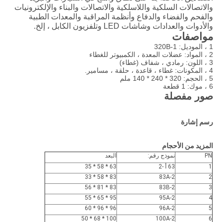
والاتصالات السلكية واللاسلكية والاتصالات والبناء والإلكترونيات
والفحم والفضاء والدفاع وأنظمة المراقبة والمعدات الطبية
والأدوات والعدادات وشاشات LED وتلفزيون الكابل ، إلخ.
مواصفات
1 ، الموديل: 320B-1
2 ، المواد: عضلات المعدة ، الكمبيوتر للغطاء
3 ، اللون: رمادي ، شفاف (غطاء)
4 ، المكونات: غطاء ، قاعدة ، حلقة ، مسامير.
5 ، الحجم: 320 * 240 * 140 ملم
6 ، موك: 1 قطعة
صور مفصلة
رسم إشارة
المزيد من الأحجام
PN
نموذج رقم:
البعد
1
63 أ -2
63 * 58 * 35
83 * 58 * 33
83A-2
2
83 * 81 * 56
83B-2
3
95 * 65 * 55
95A-2
4
96 * 96 * 60
96A-2
5
100 * 68 * 50
100A-2
6