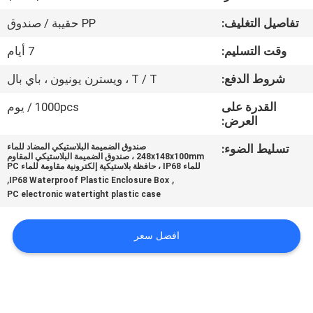
تفاصيل التغليف:
PP حقيبة / صندوق
مراقبة
وقت التسليم:
7 أيام
الجودة
شروط الدفع:
T / T ، ويسترن يونيون ، باي بال
اتصل
القدرة على
1000pcs / يوم
العرض:
بنا
تسليط الضوء:
صندوق الضميمة البلاستيكي المضاد للماء
248x148x100mm ، صندوق الضميمة البلاستيكي المقاوم
اطلب
للماء IP68 ، حافظة بلاستيكية إلكترونية مقاومة للماء PC
,
,
IP68 Waterproof Plastic Enclosure Box
اقتباس
PC electronic watertight plastic case
SHOPPING ONLINE
افضل سعر
خريطة
الموقع