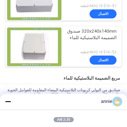
$1~$10 MOQ:10 قطعة
الاتصال
320x240x140mm صندوق
الضميمة البلاستيكية للماء
$3~$10 MOQ:10 قطعة
الاتصال
مربع الضميمة البلاستيكية للماء
صناديق من البولي كربونات البلاستيكية البيضاء المقاومة للعوامل الجوية
والمثبتة للأشعة فوق البنفسجية للأجهزة الإلكترونية الخارجية
annie
صناديق بلاستيكية بيضاء ملولبة، صناديق بلاستيكية خارجية مقاومة للماء
للكهرباء
2:35 AM
65x50x55 ملم مربع تقاطع البلاستيك CCTV للماء IP66 مع مسامير
بلاستيكية