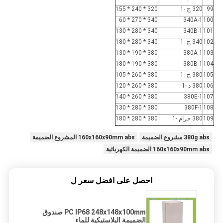
99
320 ج -1
320 * 240 * 155
340 * 270 * 60
340A-1
100
340 * 280 * 130
340B-1
101
102
340 ج -1
340 * 280 * 180
380 * 190 * 130
380A-1
103
380 * 190 * 180
380B-1
104
105
380 ج -1
380 * 260 * 105
106
380 د -1
380 * 260 * 120
380 * 260 * 140
380E-1
107
380 * 280 * 130
380F-1
108
109
380 جرام -1
380 * 280 * 180
380g abs مشروع الضميمة
160x160x90mm abs المشروع الضميمة
160x160x90mm abs الضميمة الكهربائية
احصل على افضل سعر ل
PC IP68 248x148x100mm صندوق
الضميمة البلاستيكية للماء