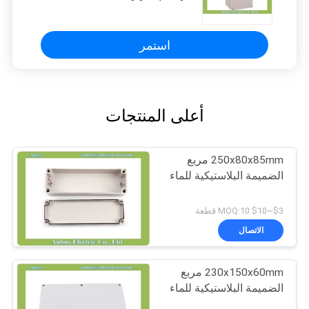
استمر
أعلى المنتجات
250x80x85mm مربع
الضميمة البلاستيكية للماء
$3~$10 MOQ:10 قطعة
الاتصال
230x150x60mm مربع
الضميمة البلاستيكية للماء