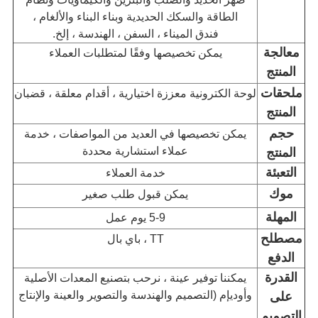
الطاقة والسكك الحديدية وبناء البناء والألغام ،
فندق الميناء ، السفن ، الهندسة ، إلخ.
معالجة
يمكن تخصيصها وفقًا لمتطلبات العملاء
المنتج
ملحقات
لوحة الكترونية معززة اختيارية ، أقدام معلقة ، قضبان
المنتج
حجم
يمكن تخصيصها في العديد من المواصفات ، خدمة
عملاء استشارية محددة
المنتج
التعبئة
خدمة العملاء
موك
يمكن قبول طلب صغير
المهلة
5-9 يوم عمل
مصطلح
TT ، باي بال
الدفع
القدرة
يمكننا توفير عينة ، نرحب بتصنيع المعدات الأصلية
وأوديإم (التصميم والهندسة والتصوير والعينة والإنتاج
على
التصميم