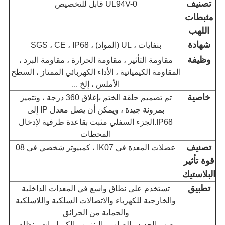
تصنيف
UL94V-0 قابل للتخصيص
مثبطات
اللهب
شهادة
بنفايات ، UL (المواد) ، SGS ، CE ، IP68
وظيفة
مقاومة التأثير ، مقاومة الحرارة ، مقاومة البرد ،
المقاومة الكيميائية ، الأداء الكهربائي الممتاز ، السطح
الأملس ، إلخ ...
خاصية
تم تصميم حلقة الختم بإغلاق 360 درجة ، وتتميز
بمرونة جيدة ، ويمكن أن يصل معدل IP إلى
IP68.الجزء السفلي مثبت بقاعدة طرفية لإدخال
المحطات
تصنيف
عضلات المعدة في IK07 ، كمبيوتر شخصي في 08
قوة تأثير
البلاستيك
تطبيق
تستخدم على نطاق واسع في المعدات الداخلية
والخارجية للكهرباء والاتصالات السلكية واللاسلكية
والحماية من الحرائق
صهر الحديد والصلب والبنزين والكيماويات ونظام