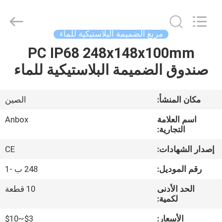
2026
Anbox
Electric
Co.
Ltd,.
مربع الضميمة البلاستيكية للماء
All
Rights
Reserved.
PC IP68 248x148x100mm
منزل،
صندوق الضميمة البلاستيكية للماء
بيت
منتجات
مكان المنشأ:
الصين
اسم العلامة
Anbox
معلومات
التجارية:
عنا
إصدار الشهادات:
CE
رقم الموديل:
248 ب -1
جولة
الحد الأدنى
10 قطعة
في
لكمية:
المعمل
الأسعار:
$3~$10