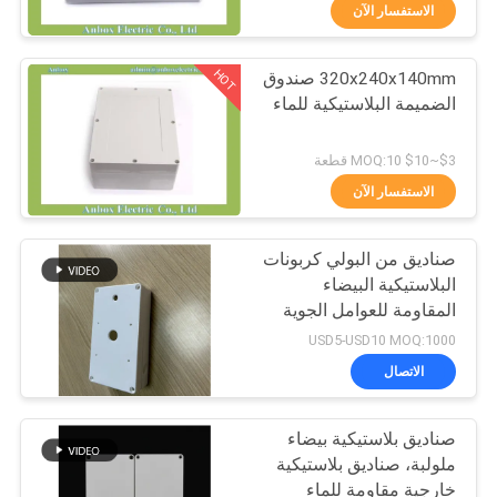
الاستفسار الآن
مراقبة
HOT
320x240x140mm صندوق
الجودة
42
الضميمة البلاستيكية للماء
صندوق تقاطع كهربائي
اتصل
$3~$10 MOQ:10 قطعة
بلاستيكي
بنا
الاستفسار الآن
صناديق من البولي كربونات
اطلب
البلاستيكية البيضاء
اقتباس
المقاومة للعوامل الجوية
22
والمثبتة للأشعة فوق
USD5-USD10 MOQ:1000
البنفسجية للأجهزة
SHOPPING ONLINE
الاتصال
الإلكترونية الخارجية
حاويات غطاء واضحة
صناديق بلاستيكية بيضاء
خريطة
ملولبة، صناديق بلاستيكية
الموقع
خارجية مقاومة للماء