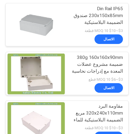
Din Rail IP65
7
230x150x85mm صندوق
العبوات الإلكترونية
الضميمة البلاستيكية
المقاومة للماء
$3~$10 MOQ:10 قطعة
البلاستيكية
الاتصال
380g 160x160x90mm
ضميمة مشروع عضلات
المعدة مع إدراجات نحاسية
22
$3~$6 MOQ:10 قطع
صندوق تقاطع معدني
الاتصال
مقاوم للماء
مقاومة البرد
320x240x110mm مربع
الضميمة البلاستيكية للماء
$3~$10 MOQ:10 قطعة