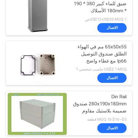
ضيق للماء كبير 380 * 190
* 180mm الأسلاك
37
الصندوق الكهربائي
USD12-USD20 MOQ:1ص
الاتصال
حاوية شبكة بلاستيكية
65x50x55 مم في الهواء
الطلق صندوق التوصيل
Ip66 مع غطاء واضح
للضميمة الكهربائية
US$2.1 MOQ:حاسب شخصي 1
الاتصال
6
العبوات البلاستيكية
Din Rail
280x190x180mm صندوق
المحمولة
ضميمة بلاستيك مقاوم
للماء
$3~$10 MOQ:10 قطعة
الاتصال