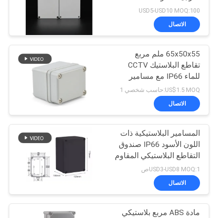
للكهرباء
USD5-USD10 MOQ:100
PRIVACY
الاتصال
22
POLICY
حاوية بلاستيكية مثبتة
65x50x55 ملم مربع
تقاطع البلاستيك CCTV
على الحائط
للماء IP66 مع مسامير
بلاستيكية
US$1.5 MOQ:حاسب شخصي 1
الاتصال
المسامير البلاستيكية ذات
36
اللون الأسود IP66 صندوق
حاويات بلاستيكية
التقاطع البلاستيكي المقاوم
للطقس 170 * 120 *
USD3-USD8 MOQ:1ص
مفصلية
100mm
الاتصال
مادة ABS مربع بلاستيكي