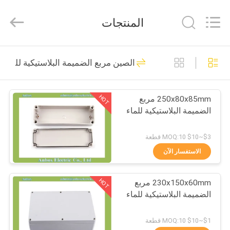
2026
Anbox
Electric
المنتجات
Co.
Ltd,.
All
Rights
Reserved.
منزل،
34
الصين مربع الضميمة البلاستيكية للماء
بيت
صندوق الضميمة
عضلات المعدة
HOT
250x80x85mm مربع
منتجات
الضميمة البلاستيكية للماء
معلومات
$3~$10 MOQ:10 قطعة
عنا
الاستفسار الآن
26
مربع الضميمة
HOT
230x150x60mm مربع
جولة
الضميمة البلاستيكية للماء
في
البلاستيكية للماء
المعمل
$1~$10 MOQ:10 قطعة