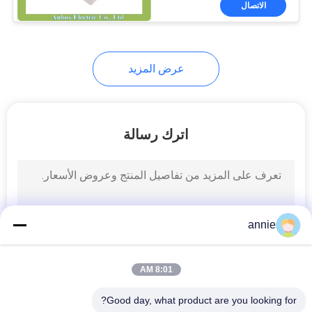
الاتصال
105
حاوية الألمنيوم
المبثوق
عرض المزيد
اترك رسالة
17
مقاطع تثبيت السكك
الحديدية الدين
annie
8:01 AM
Good day, what product are you looking for?
6