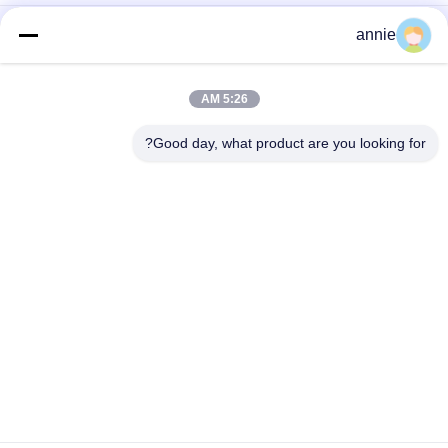
حاويات بلاستيكية مختومة 263 * 182 * 60 مم Ip65 بغطاء شفاف
annie
263 * 182 * 125 مم عضلات المعدة حاويات غطاء شفاف مقاوم للماء
5:26 AM
صندوق تقاطع ثنائي الفينيل متعدد الكلور 280 * 190 * 130mm Ip65
نسيج غطاء واضح
Good day, what product are you looking for?
فئات شعبية
جميع
مربع الضميمة 
صندوق الضميمة 
البلاستيكية للماء
عضلات المعدة
صندوق تقاطع كهربائي 
حاويات غطاء واضحة
بلاستيكي
حاويات بلاستيكية 
حاوية بلاستيكية مثبتة 
مفصلية
على الحائط
العبوات البلاستيكية 
حاوية شبكة بلاستيكية
المحمولة