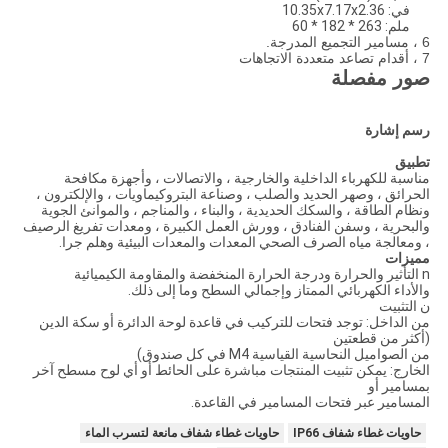
في: 10.35x7.17x2.36
ملم: 263 * 182 * 60
6 ، مسامير التجميع المدرجة.
7 ، أقدام تصاعد متعددة الاتجاهات
صور مفصلة
رسم إشارة
تطبيق
مناسبة للكهرباء الداخلية والخارجية ، والاتصالات ، وأجهزة مكافحة
الحرائق ، وصهر الحديد والصلب ، وصناعة البتروكيماويات ، والإلكترون ،
ونظام الطاقة ، والسكك الحديدية ، والبناء ، والمناجم ، والموانئ الجوية
والبحرية ، وسفن الفنادق ، وورش العمل الكبيرة ، ومعدات تفريغ الرصيف
، ومعالجة مياه الصرف الصحي المعدات والمعدات البيئية وهلم جرا.
مميزات
n التأثير والحرارة ودرجة الحرارة المنخفضة والمقاومة الكيميائية
والأداء الكهربائي الممتاز وإجمالي السطح وما إلى ذلك.
ن التثبيت
من الداخل: توجد فتحات للتركيب في قاعدة لوحة الدائرة أو سكة الدين
(أكثر من قطعتين
من الصواميل النحاسية القياسية M4 في كل صندوق)
الخارج: يمكن تثبيت المنتجات مباشرة على الحائط أو أي لوح مسطح آخر
بمسامير أو
المسامير عبر فتحات المسامير في القاعدة.
حاويات غطاء شفاف IP66
حاويات غطاء شفاف مانعة لتسرب الماء