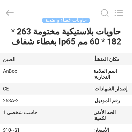
2026
Anbox
Electric
Co.
Ltd,.
حاويات غطاء واضحة
All
Rights
Reserved.
حاويات بلاستيكية مختومة 263 *
منزل،
182 * 60 مم Ip65 بغطاء شفاف
بيت
منتجات
مكان المنشأ:
الصين
اسم العلامة
AnBox
معلومات
التجارية:
عنا
إصدار الشهادات:
CE
رقم الموديل:
263A-2
جولة
الحد الأدنى
حاسب شخصي 1
في
لكمية:
المعمل
الأسعار:
$1~$10