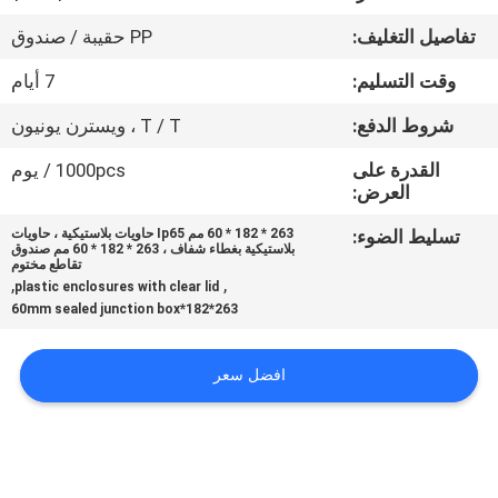
تفاصيل التغليف:
PP حقيبة / صندوق
مراقبة
وقت التسليم:
7 أيام
الجودة
شروط الدفع:
T / T ، ويسترن يونيون
اتصل
القدرة على
1000pcs / يوم
العرض:
بنا
تسليط الضوء:
263 * 182 * 60 مم Ip65 حاويات بلاستيكية ، حاويات
بلاستيكية بغطاء شفاف ، 263 * 182 * 60 مم صندوق
اطلب
تقاطع مختوم
,
,
plastic enclosures with clear lid
اقتباس
263*182*60mm sealed junction box
SHOPPING ONLINE
افضل سعر
خريطة
الموقع