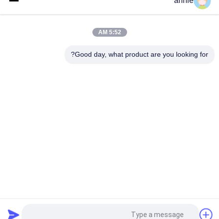
annie
25 مم عرض البلاستيك النايلون الدين السكك الحديدية تصاعد كليب جبل
على 35 مم الدين السكك الحديدية حامل RB-235
5:52 AM
RB-233 نابض بلاستيك نايلون محمّل دين قياسي سكك تثبيت مشبك
Good day, what product are you looking for?
أسود عرض 20 مم
فئات شعبية
جميع
مربع الضميمة 
صندوق الضميمة 
البلاستيكية للماء
عضلات المعدة
صندوق تقاطع كهربائي 
حاويات غطاء واضحة
بلاستيكي
حاويات بلاستيكية 
حاوية بلاستيكية مثبتة 
مفصلية
على الحائط
العبوات البلاستيكية 
حاوية شبكة بلاستيكية
طلب اقتباس