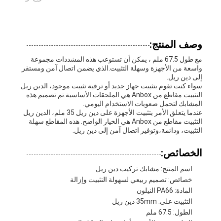
وصف المنتج:
مع طول 67.5 ملم ، يمكن أن تستوعب هذه المشددات مجموعة
واسعة من الأجهزة وسهلة التثبيت.الذي يضمن اتصال آمن ومستقر
إلى دين ريل.
سواء كنت تقوم بتثبيت جهاز جديد أو ترقية تثبيت موجود، الدين ريل
التثبيت مقاطع من Anbox هي الملحقات الأساسية.تم تصميم هذه
المشابك لتحمل صعوبات الاستخدام اليومي.
عندما يتعلق الأمر بتثبيت الأجهزة على دين ريل 35 ملم، الدين ريل
التثبيت مقاطع من Anbox هي الخيار الواضح. هذه المقاطع سهلة
التثبيت، ودائمة،وتوفير اتصال آمن إلى دين ريل.
الخصائص:
اسم المنتج: مشابك تركيب دين ريل
خصائص: تصميم ربيعي لسهولة التثبيت وإزالة
المادة: PA66 النيلون
التثبيت على: 35mm دين ريل
الطول: 67.5 ملم