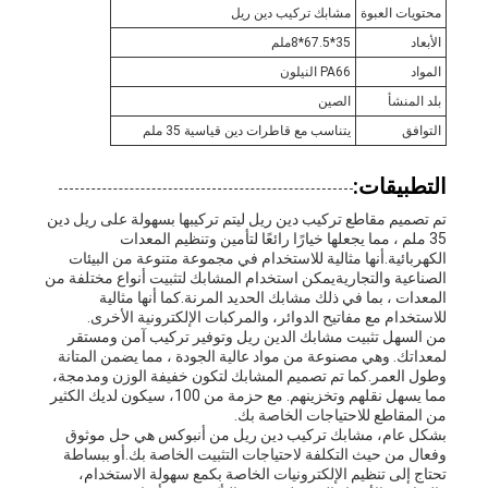
محتويات العبوة
مشابك تركيب دين ريل
الأبعاد
35*67.5*8ملم
المواد
PA66 النيلون
بلد المنشأ
الصين
التوافق
يتناسب مع قاطرات دين قياسية 35 ملم
التطبيقات:
تم تصميم مقاطع تركيب دين ريل ليتم تركيبها بسهولة على ريل دين
35 ملم ، مما يجعلها خيارًا رائعًا لتأمين وتنظيم المعدات
الكهربائية.أنها مثالية للاستخدام في مجموعة متنوعة من البيئات
الصناعية والتجاريةيمكن استخدام المشابك لتثبيت أنواع مختلفة من
المعدات ، بما في ذلك مشابك الحديد المرنة.كما أنها مثالية
للاستخدام مع مفاتيح الدوائر، والمركبات الإلكترونية الأخرى.
من السهل تثبيت مشابك الدين ريل وتوفير تركيب آمن ومستقر
لمعداتك. وهي مصنوعة من مواد عالية الجودة ، مما يضمن المتانة
وطول العمر.كما تم تصميم المشابك لتكون خفيفة الوزن ومدمجة،
مما يسهل نقلهم وتخزينهم. مع حزمة من 100، سيكون لديك الكثير
من المقاطع للاحتياجات الخاصة بك.
بشكل عام، مشابك تركيب دين ريل من أنبوكس هي حل موثوق
وفعال من حيث التكلفة لاحتياجات التثبيت الخاصة بك.أو ببساطة
تحتاج إلى تنظيم الإلكترونيات الخاصة بكمع سهولة الاستخدام،