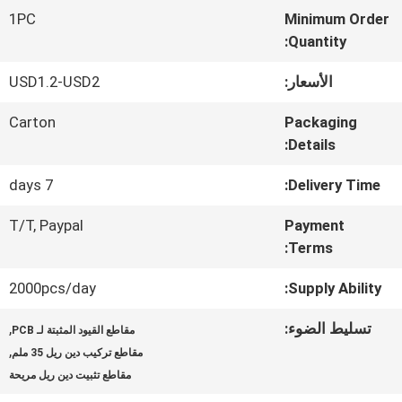
في
1PC
Minimum Order
المعمل
Quantity:
الأسعار:
USD1.2-USD2
مراقبة
Carton
Packaging
Details:
الجودة
7 days
Delivery Time:
اتصل
T/T, Paypal
Payment
Terms:
بنا
2000pcs/day
Supply Ability:
اطلب
تسليط الضوء:
,
مقاطع القيود المثبتة لـ PCB
,
اقتباس
مقاطع تركيب دين ريل 35 ملم
مقاطع تثبيت دين ريل مريحة