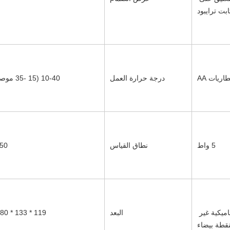
ابت ترايبود
درجة حرارة العمل
10-40 (15 -35 موصى به)
5 واط
نطاق القياس
50 ℃
5 ثوانٍ للحلقة الديناميكية غير 
البعد
119 * 133 * 280 ملم
نقطة بيضاء