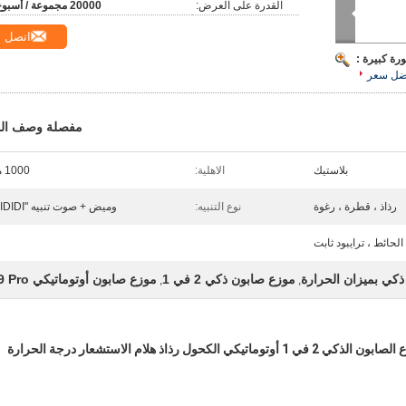
القدرة على العرض:
20000 مجموعة / أسبوع
اتصل
رة كبيرة :
ضل سعر
مفصلة وصف الم
بلاستيك
الاهلية:
1000 مل
رذاذ ، قطرة ، رغوة
نوع التنبيه:
وميض + صوت تنبيه "DIDIDI"
لحائط ، ترايبود ثابت
كي بميزان الحرارة
موزع صابون ذكي 2 في 1
موزع صابون أوتوماتيكي K9 Pro
,
,