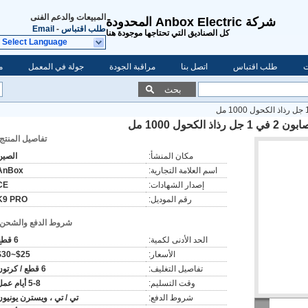
المبيعات والدعم الفنى
شركة Anbox Electric المحدودة
طلب اقتباس
-
Email
كل الصناديق التي تحتاجها موجودة هنا
Select Language
ت
طلب اقتباس
اتصل بنا
مراقبة الجودة
جولة في المعمل
م
بحث
تفاصيل المنتج:
مكان المنشأ:
الصين
اسم العلامة التجارية:
AnBox
إصدار الشهادات:
CE
رقم الموديل:
K9 PRO
شروط الدفع والشحن:
الحد الأدنى لكمية:
6 قطع
الأسعار:
$25~$30
تفاصيل التغليف:
6 قطع / كرتون
وقت التسليم:
5-8 أيام عمل
شروط الدفع:
تي / تي ، ويسترن يونيون