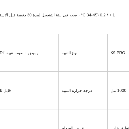
1 + / 0.2 (34-45 ℃ ، ضعه في بيئة التشغيل لمدة 30 دقيقة قبل الاستخدام)
K9 PRO
نوع التنبيه
وميض + صوت تنبيه "DIDIDI"
1000 مل
درجة حرارة التنبيه
قابل لل
سطح المكتب ، والتعليق على 
عرض الصمام