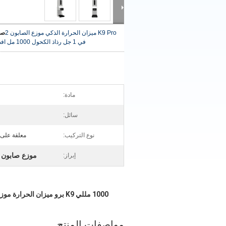
K9 Pro ميزان الحرارة الذكي موزع الصابون 2
صو
في 1 جل رذاذ الكحول 1000 مل
اف
مادة:
سائل:
نوع التركيب:
معلقة على ا
موزع صابون ذ
إبراز:
1000 مللي K9 برو ميزان الحرارة موزع الصابون الذكي 2 في 1 أوتوماتيكي الكحول رذاذ هلام الاستشعار درجة الحرارة
مواصفات المنتج