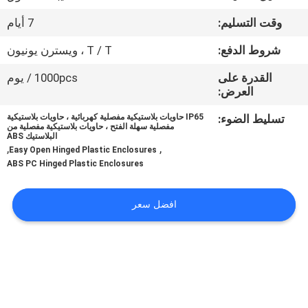
وقت التسليم:
7 أيام
مراقبة
شروط الدفع:
T / T ، ويسترن يونيون
الجودة
القدرة على
1000pcs / يوم
العرض:
اتصل
تسليط الضوء:
IP65 حاويات بلاستيكية مفصلية كهربائية ، حاويات بلاستيكية
بنا
مفصلية سهلة الفتح ، حاويات بلاستيكية مفصلية من
البلاستيك ABS
,
,
Easy Open Hinged Plastic Enclosures
اطلب
ABS PC Hinged Plastic Enclosures
اقتباس
افضل سعر
SHOPPING ONLINE
خريطة
الموقع