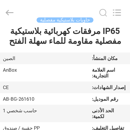
2026
Anbox
Electric
Co.
Ltd,.
حاويات بلاستيكية مفصلية
All
Rights
Reserved.
IP65 مرفقات كهربائية بلاستيكية
منزل،
مفصلية مقاومة للماء سهلة الفتح
بيت
منتجات
مكان المنشأ:
الصين
اسم العلامة
AnBox
معلومات
التجارية:
عنا
إصدار الشهادات:
CE
رقم الموديل:
AB-BG-261610
جولة
الحد الأدنى
حاسب شخصي 1
في
لكمية:
المعمل
تفاصيل التغليف:
PP حقيبة / صندوق