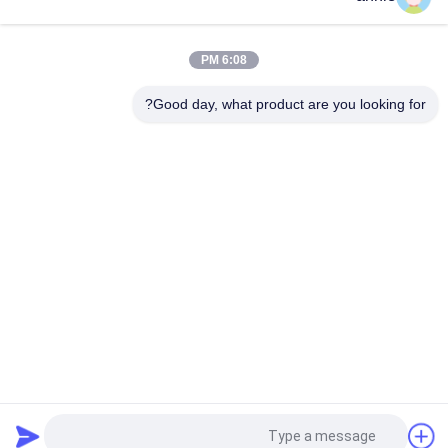
PC Clear Ip65 300x200x160mm حاويات بلاستيكية قابلة للقفل
صناديق الضميمة الكهربائية الخارجية 40x30x16 سم
6:08 PM
غطاء شفاف 500x400x195mm حاويات بلاستيكية قابلة للقفل
Good day, what product are you looking for?
فئات شعبية
جميع
مربع الضميمة 
صندوق الضميمة 
البلاستيكية للماء
عضلات المعدة
صندوق تقاطع كهربائي 
حاويات غطاء واضحة
بلاستيكي
حاويات بلاستيكية 
حاوية بلاستيكية مثبتة 
مفصلية
على الحائط
العبوات البلاستيكية 
حاوية شبكة بلاستيكية
المحمولة
طلب اقتباس