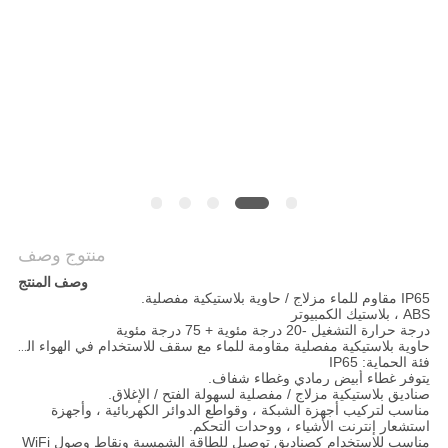
PRIVACY
POLICY
منتوج وصف
وصف المنتج
IP65 مقاوم للماء مزلاج / حاوية بلاستيكية مفصلية.
ABS ، بلاستيك الكمبيوتر
درجة حرارة التشغيل -20 درجة مئوية + 75 درجة مئوية
حاوية بلاستيكية مفصلية مقاومة للماء مع سقف للاستخدام في الهواء الطلق.
فئة الحماية: IP65
يتوفر غطاء أبيض رمادي وغطاء شفاف.
صناديق بلاستيكية مزلاج / مفصلية لسهولة الفتح / الإغلاق.
مناسب لتركيب أجهزة الشبكة ، وقواطع الدوائر الكهربائية ، وأجهزة
استشعار إنترنت الأشياء ، ووحدات التحكم.
مناسب للاستخدام كصناديق توصيل للطاقة الشمسية ونقاط وصول WiFi