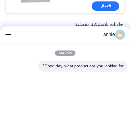
الاتصال
حاويات بلاستيكية مفصلية
annie
PC Clear Ip65 300x200x160mm حاويات بلاستيكية قابلة للقفل
صناديق الضميمة الكهربائية الخارجية 40x30x16 سم
7:25 AM
غطاء شفاف 500x400x195mm حاويات بلاستيكية قابلة للقفل
Good day, what product are you looking for?
فئات شعبية
جميع
مربع الضميمة 
صندوق الضميمة 
البلاستيكية للماء
عضلات المعدة
صندوق تقاطع كهربائي 
حاويات غطاء واضحة
بلاستيكي
حاويات بلاستيكية 
حاوية بلاستيكية مثبتة 