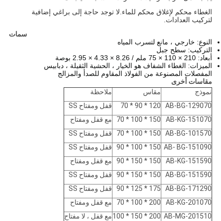
الغطاء محكم لإغلاق محكم للماء.لا توجد حاجة إلى براغي إضافية
لتركيب العدادات.
سمات
النوع: خارجي ، مانع لتسرب المياه
التركيب: سطح جبل
أبعاد:
210 × 110 × 75 ملم / 8.26 × 4.33 × 2.95 بوصة
الميزات: الغطاء الشفاف هو الخيار ، الحشية الثقيلة ، دبابيس
المفصلات المصنوعة من الفولاذ المقاوم للصدأ والمزالج
مقاسات أخرى
نموذج
مقاس
ملاحظة
AB-BG-129070
120 * 90 * 70
قفل ومفتاح SS
AB-KG-151070
150 * 100 * 70
مع قفل ومفتاح
AB-BG-101570
150 * 100 * 70
قفل ومفتاح SS
AB- BG-151090
150 * 100 * 90
قفل ومفتاح SS
AB-KG-151590
150 * 150 * 90
مع قفل ومفتاح
AB-BG-151590
150 * 150 * 90
قفل ومفتاح SS
AB-BG-171290
175 * 125 * 90
قفل ومفتاح SS
AB-KG-201070
200 * 100 * 70
مع قفل ومفتاح
AB-MG-201510
200 * 150 * 100
مع قفل ، لا مفتاح