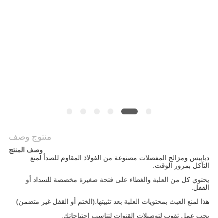
PRIVACY
POLICY
منتوج وصف
وصف المنتج
دبابيس ومزالج المفصلات مصنوعة من الفولاذ المقاوم للصدأ لمنع
التآكل بمرور الوقت.
يحتوي كل من العلبة والغطاء على فتحة صغيرة مخصصة للسداد أو
القفل.
هذا لمنع العبث بمحتويات العلبة بعد تثبيتها.(الختم أو القفل غير متضمن)
يجب عمل ثقوب لتوصيلات القنوات لتناسب احتياجاتك.