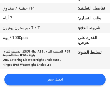
تفاصيل التغليف:
PP حقيبة / صندوق
مراقبة
وقت التسليم:
7 أيام
الجودة
شروط الدفع:
T / T ، ويسترن يونيون
اتصل
القدرة على
1000pcs / يوم
العرض:
بنا
تسليط الضوء:
IP65 الضميمة للماء ، ABS غطاء الإغلاق الضميمة للماء ،
يتوقف IP65 للماء الضميمة
اطلب
,
,
ABS Latching Lid Watertight Enclosure
Hinged IP65 Watertight Enclosure
اقتباس
افضل سعر
SHOPPING ONLINE
خريطة
الموقع