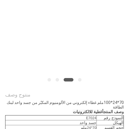
PRIVACY
POLICY
منتوج وصف
70*24*100ملم غطاء إلكتروني من الألومنيوم المكبّر من جسد واحد لبنك
الطاقة
وصف المنتج
أغطية للالكترونيات
النموذج رقم
E7024
الهيكل
جسد واحد
حجم القسم
ملم
70*24