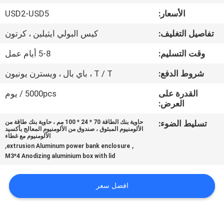
الأسعار:
USD2-USD5
مراقبة
تفاصيل التغليف:
كيس البولي ايثيلين ، كرتون
الجودة
وقت التسليم:
5-8 أيام عمل
اتصل
شروط الدفع:
T / T ، باي بال ، ويسترن يونيون
بنا
القدرة على
5000pcs / يوم
العرض:
اطلب
تسليط الضوء:
حاوية بنك الطاقة 70 * 24 * 100 مم ، حاوية بنك طاقة من
الألومنيوم المبثوق ، صندوق من الألومنيوم المعالج بأكسيد
اقتباس
الألومنيوم مع غطاء
,
,
extrusion Aluminum power bank enclosure
M3*4 Anodizing aluminium box with lid
SHOPPING ONLINE
افضل سعر
خريطة
الموقع