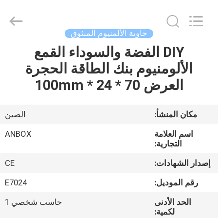
2026
Anbox
Electric
Co.
Ltd,.
حاوية الألمنيوم المبثوق
All
Rights
Reserved.
DIY الفضة والسوداء القمع
منزل،
الألومنيوم بنك الطاقة الحجرة
بيت
العرض 70 * 24 * 100mm
منتجات
مكان المنشأ:
الصين
معلومات
اسم العلامة
ANBOX
عنا
التجارية:
إصدار الشهادات:
CE
جولة
رقم الموديل:
E7024
في
الحد الأدنى
حاسب شخصي 1
المعمل
لكمية: