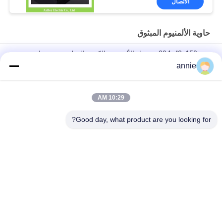
الاتصال
حاوية الألمنيوم المبثوق
204x48x150mm محفظة الألومنيوم الكبيرة المطحومة مع جانب
الحرارة في لون فضي أسود
annie
160*46*150ملم غلاف التبريد من الألومنيوم الأسود المضغوط بالأنوديز
10:29 AM
تخصيص حاوية تخزين الطاقة من الألومنيوم مزود الطاقة غلاف من
الألومنيوم
Good day, what product are you looking for?
فئات شعبية
جميع
مربع الضميمة 
صندوق الضميمة 
البلاستيكية للماء
عضلات المعدة
صندوق تقاطع كهربائي 
حاويات غطاء واضحة
بلاستيكي