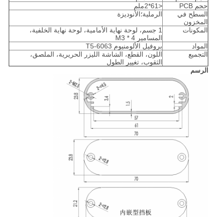
حجم PCB
<61*2ملم
السطح في
الرملية؛الأنوديزة
المخزون
المكونات
1 جسم، لوحة نهاية الأمامية، لوحة نهاية الخلفية،
المسامير M3 * 4
المواد
بروفيل الألومنيوم 6063-T5
التجميع
اللون، القطع، الشاشة الليزر الحريرية، الملصق، 
الثقوب، تغيير الطول
الرسم