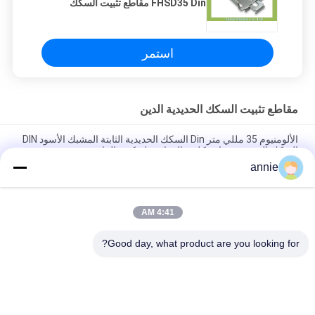
FHSD35 Din مقاطع تثبيت السكك
الحديدية
استمر
مقاطع تثبيت السكك الحديدية الدين
الألومنيوم 35 مللي متر Din السكك الحديدية الثابتة المشبك الأسود DIN
السكك الحديدية تصاعد كليب المفاجئة لتركيب التتابع
annie
25 مم عرض البلاستيك النايلون الدين السكك الحديدية تصاعد كليب جبل
على 35 مم الدين السكك الحديدية حامل RB-235
4:41 AM
RB-233 نابض بلاستيك نايلون محمّل دين قياسي سكك تثبيت مشبك
أسود عرض 20 مم
Good day, what product are you looking for?
فئات شعبية
جميع
مربع الضميمة 
صندوق الضميمة 