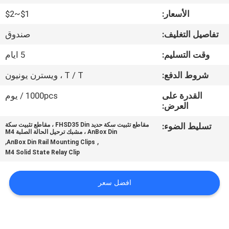
الأسعار:
$1~$2
مراقبة
تفاصيل التغليف:
صندوق
الجودة
وقت التسليم:
5 ايام
اتصل
شروط الدفع:
T / T ، ويسترن يونيون
بنا
القدرة على
1000pcs / يوم
العرض:
اطلب
تسليط الضوء:
مقاطع تثبيت سكة حديد FHSD35 Din ، مقاطع تثبيت سكة
AnBox Din ، مشبك ترحيل الحالة الصلبة M4
اقتباس
,
,
AnBox Din Rail Mounting Clips
M4 Solid State Relay Clip
SHOPPING ONLINE
افضل سعر
خريطة
الموقع