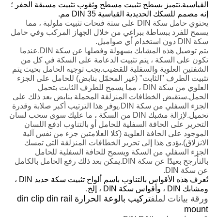
القياسية.تتميز بسطح تثبيت مسطح وثقوب تثبيت مسبقة الحفر ؛
إنه مصمم للسكك الحديدية القياسية DIN 35 مم.
يحتوي حامل سكة DIN على ستة فتحات تثبيت ملولبة ، مما
يسمح للفرد ببساطة ببراغي من خلال الجهاز المركب وفي حامل
سكة DIN دون استخدام أي صواميل.
يتم توصيل هذه المشابك بسهولة وفصلها عن سكة DIN.عندما
تكون على السكة ، يتم تثبيت الدعامة على السكة في كل من
الشفتين العلوية والسفلية للقضيب.يجب توجيه الحامل بحيث يتم
تثبيت الطرف "الثابت" (غير المحمّل بنابض) للحامل على الجزء
العلوي من سكة DIN ، مما يسمح للطرف الثابت بتحمل
الحمل.ستقبض الخطافات المنزلقة المحملة بنابض بعد ذلك على
الجزء السفلي من سكة DIN.يوفر هذا الترتيب أكبر صلابة وقدرة
تحميل.لإزالة مشبك DIN من السكة ، ما عليك سوى سحب لسان
التحرير على الحافة السفلية للحامل أو بالتناوب ادفع اللسان
الموجود على الحافة العلوية (كلا العلامتين جزء من نفس آلية
الانزلاق).يؤدي هذا إلى تحرير الخطافات المنزلقة التي تمسك
الجزء السفلي من السكة ويسمح للحافة السفلية للحامل
بالتأرجح بعيدًا عن سكة DIN.يمكن بعد ذلك رفع الحامل بالكامل
عن سكة DIN.
تُعرف هذه الأقواس بالتناوب باسم ألواح تثبيت سكة حديد DIN ،
ومشابك DIN ، وأقواس سكة DIN ، إلخ.
ورقة بيانات لملف
تركيب بالوعة الحرارة din clip din rail
mount