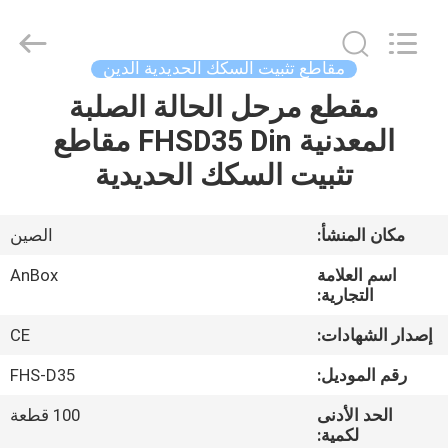
2026
Anbox
Electric
Co.
Ltd,.
مقاطع تثبيت السكك الحديدية الدين
All
Rights
Reserved.
مقطع مرحل الحالة الصلبة
منزل،
المعدنية FHSD35 Din مقاطع
بيت
تثبيت السكك الحديدية
منتجات
مكان المنشأ:
الصين
معلومات
اسم العلامة
AnBox
عنا
التجارية:
إصدار الشهادات:
CE
جولة
رقم الموديل:
FHS-D35
في
الحد الأدنى
100 قطعة
المعمل
لكمية: