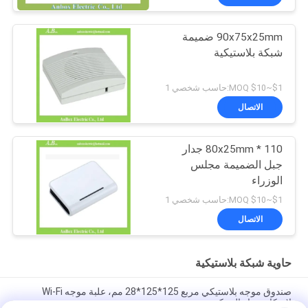
90x75x25mm ضميمة
شبكة بلاستيكية
$1~$10 MOQ:حاسب شخصي 1
الاتصال
110 * 80x25mm جدار
جبل الضميمة مجلس
الوزراء
$1~$10 MOQ:حاسب شخصي 1
الاتصال
حاوية شبكة بلاستيكية
صندوق موجه بلاستيكي مربع 125*125*28 مم، علبة موجه Wi-Fi
لإسكان جهاز الشبكة