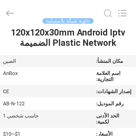
2026
Anbox
Electric
Co.
Ltd,.
حاوية شبكة بلاستيكية
All
Rights
Reserved.
120x120x30mm Android Iptv
منزل،
Plastic Network الضميمة
بيت
منتجات
مكان المنشأ:
الصين
اسم العلامة
AnBox
معلومات
التجارية:
عنا
إصدار الشهادات:
CE
رقم الموديل:
AB-N-122
جولة
الحد الأدنى
حاسب شخصي 1
في
لكمية:
المعمل
الأسعار:
$1~$10