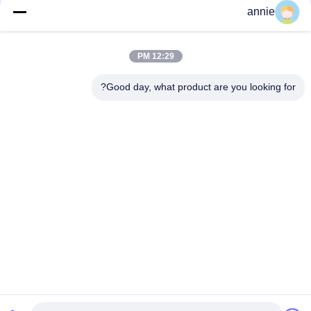
annie
صندوق بلاستيكي للشبكة، غلاف لجهاز توجيه واي فاي، تصميم عصري،
استشعار، اتصالات، إنترنت الأشياء
12:29 PM
غلاف موجه راوتر بلاستيك ABS أملس أبيض 150*100*28 مم مع
فتحات تهوية، غلاف مودم راوتر
Good day, what product are you looking for?
فئات شعبية
جميع
مربع الضميمة 
صندوق الضميمة 
البلاستيكية للماء
عضلات المعدة
صندوق تقاطع كهربائي 
حاويات غطاء واضحة
بلاستيكي
حاويات بلاستيكية 
حاوية بلاستيكية مثبتة 
مفصلية
على الحائط
العبوات البلاستيكية 
حاوية شبكة بلاستيكية
المحمولة