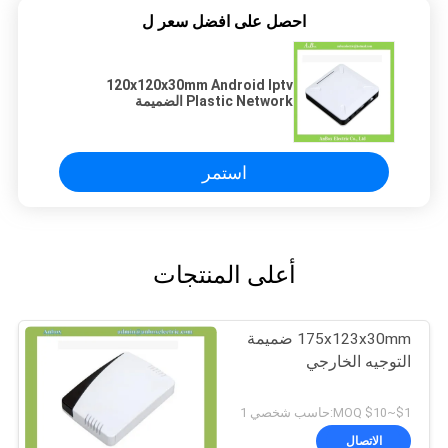
احصل على افضل سعر ل
120x120x30mm Android Iptv
Plastic Network الضميمة
استمر
أعلى المنتجات
175x123x30mm ضميمة
التوجيه الخارجي
$1~$10 MOQ:حاسب شخصي 1
الاتصال