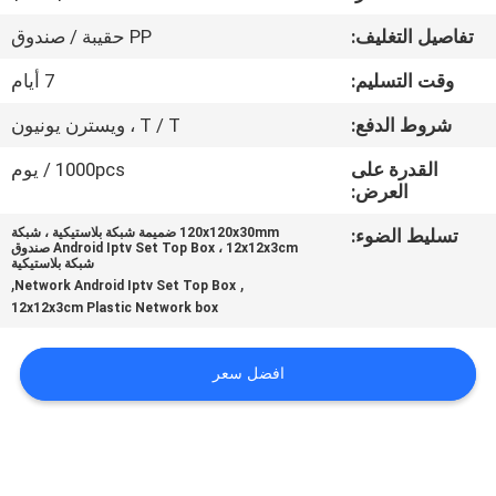
تفاصيل التغليف:
PP حقيبة / صندوق
مراقبة
وقت التسليم:
7 أيام
الجودة
شروط الدفع:
T / T ، ويسترن يونيون
اتصل
القدرة على
1000pcs / يوم
العرض:
بنا
تسليط الضوء:
120x120x30mm ضميمة شبكة بلاستيكية ، شبكة
Android Iptv Set Top Box ، 12x12x3cm صندوق
اطلب
شبكة بلاستيكية
,
,
Network Android Iptv Set Top Box
اقتباس
12x12x3cm Plastic Network box
SHOPPING ONLINE
افضل سعر
خريطة
الموقع